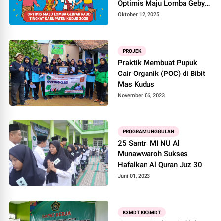
Optimis Maju Lomba Gebyar
PAUD Tingkat Kabupaten
Oktober 12, 2025
Kudus 2025
PROJEK
Praktik Membuat Pupuk
Cair Organik (POC) di Bibit
Mas Kudus
November 06, 2023
PROGRAM UNGGULAN
25 Santri MI NU Al
Munawwaroh Sukses
Hafalkan Al Quran Juz 30
Juni 01, 2023
K3MDT KKGMDT