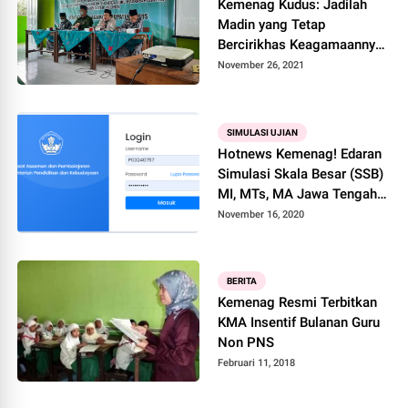
Kemenag Kudus: Jadilah
Madin yang Tetap
Bercirikhas Keagamaannya
Tidak Perlu Diformalkan
November 26, 2021
SIMULASI UJIAN
Hotnews Kemenag! Edaran
Simulasi Skala Besar (SSB)
MI, MTs, MA Jawa Tengah
2020
November 16, 2020
BERITA
Kemenag Resmi Terbitkan
KMA Insentif Bulanan Guru
Non PNS
Februari 11, 2018