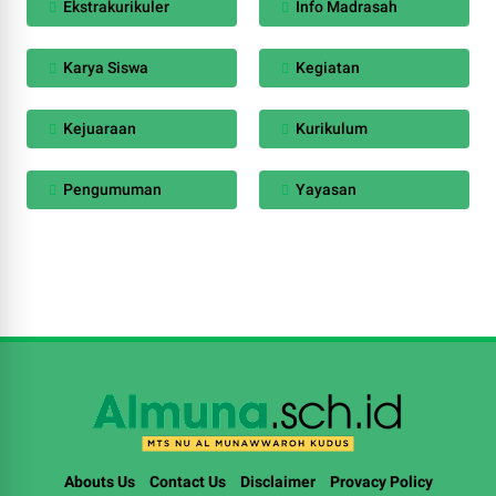
Ekstrakurikuler
Info Madrasah
Karya Siswa
Kegiatan
Kejuaraan
Kurikulum
Pengumuman
Yayasan
Abouts Us
Contact Us
Disclaimer
Provacy Policy