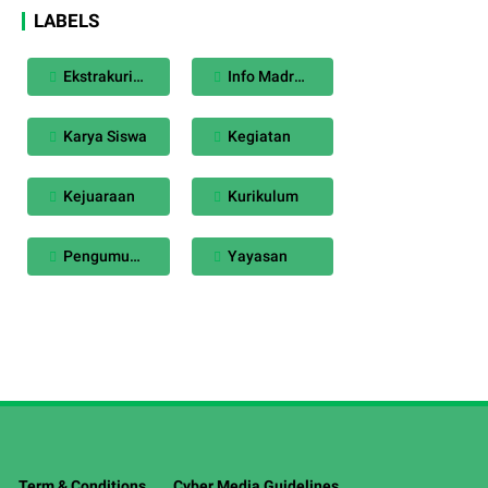
LABELS
Ekstrakurikuler
Info Madrasah
Karya Siswa
Kegiatan
Kejuaraan
Kurikulum
Pengumuman
Yayasan
Term & Conditions
Cyber Media Guidelines