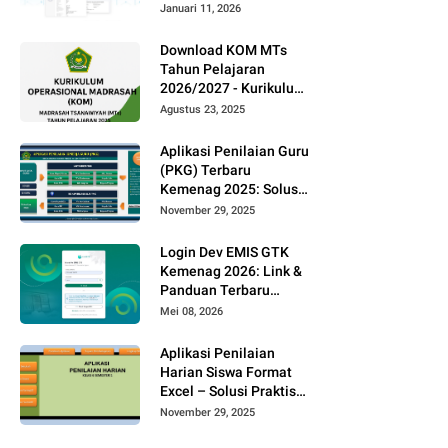
(Panduan Terbaru)
Januari 11, 2026
Download KOM MTs
Tahun Pelajaran
2026/2027 - Kurikulum
Operasional Madrasah
Agustus 23, 2025
[Format Word]
Aplikasi Penilaian Guru
(PKG) Terbaru
Kemenag 2025: Solusi
Praktis Penilaian
November 29, 2025
Kinerja Guru di
Madrasah
Login Dev EMIS GTK
Kemenag 2026: Link &
Panduan Terbaru
https://dev-
Mei 08, 2026
emisgtk.kemenag.go.id
Aplikasi Penilaian
Harian Siswa Format
Excel – Solusi Praktis
Penilaian Kurikulum
November 29, 2025
Merdeka 2025