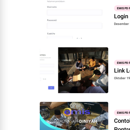
EMIS PD
Login
Desember 
EMIS PD
Link 
Oktober 19
EMIS PD
Conto
Pontr