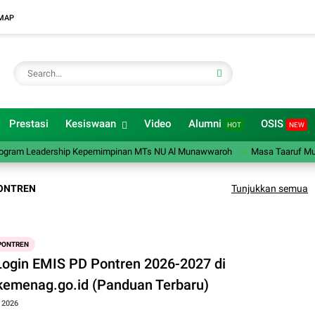
MAP
Prestasi
Kesiswaan
Video
Alumni
OSIS
HOT
NEW
m Leadership Kepemimpinan MTs NU Al Munawwaroh
Masa Taaruf Murid 
PONTREN
Tunjukkan semua
 PONTREN
Login EMIS PD Pontren 2026-2027 di
kemenag.go.id (Panduan Terbaru)
, 2026