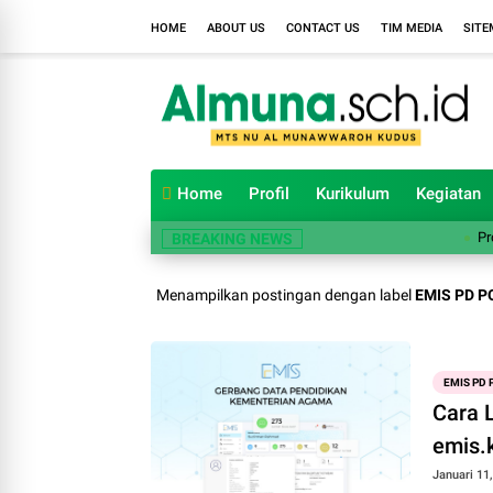
HOME
ABOUT US
CONTACT US
TIM MEDIA
SITE
Home
Profil
Kurikulum
Kegiatan
Progra
BREAKING NEWS
Menampilkan postingan dengan label
EMIS PD 
EMIS PD
Cara 
emis.
Januari 11