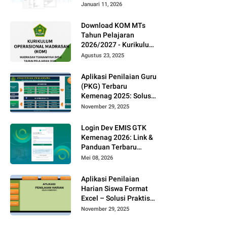
(Panduan Terbaru)
Januari 11, 2026
Download KOM MTs
Tahun Pelajaran
2026/2027 - Kurikulum
Operasional Madrasah
Agustus 23, 2025
[Format Word]
Aplikasi Penilaian Guru
(PKG) Terbaru
Kemenag 2025: Solusi
Praktis Penilaian
November 29, 2025
Kinerja Guru di
Madrasah
Login Dev EMIS GTK
Kemenag 2026: Link &
Panduan Terbaru
https://dev-
Mei 08, 2026
emisgtk.kemenag.go.id
Aplikasi Penilaian
Harian Siswa Format
Excel – Solusi Praktis
Penilaian Kurikulum
November 29, 2025
Merdeka 2025