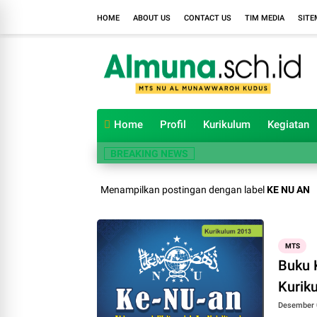
HOME
ABOUT US
CONTACT US
TIM MEDIA
SITE
Home
Profil
Kurikulum
Kegiatan
BREAKING NEWS
Menampilkan postingan dengan label
KE NU AN
MTS
Buku 
Kurik
Desember 