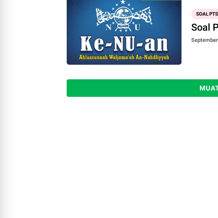
SOAL PTS
Soal 
September 
MUAT