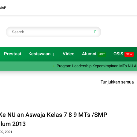
MAP
Prestasi
Kesiswaan
Video
Alumni
OSIS
HOT
NEW
Program Leadership Kepemimpinan MTs NU Al Mu
Tunjukkan semua
Ke NU an Aswaja Kelas 7 8 9 MTs /SMP
ulum 2013
09, 2021