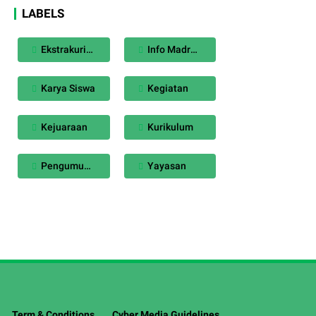
LABELS
Ekstrakurikuler
Info Madrasah
Karya Siswa
Kegiatan
Kejuaraan
Kurikulum
Pengumuman
Yayasan
Term & Conditions
Cyber Media Guidelines